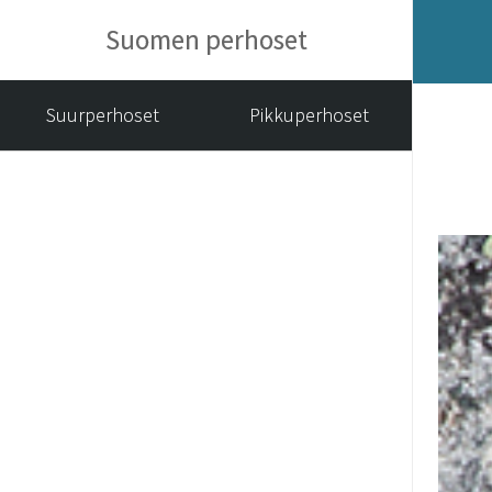
Suomen perhoset
Suurperhoset
Pikkuperhoset