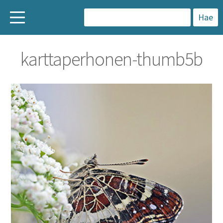
H
a
karttaperhonen-thumb5b
k
u
: