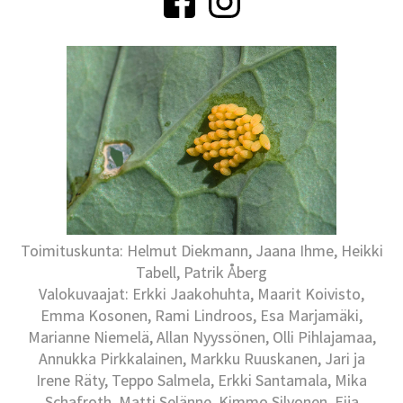
Toimituskunta: Helmut Diekmann, Jaana Ihme, Heikki
Tabell, Patrik Åberg
Valokuvaajat: Erkki Jaakohuhta, Maarit Koivisto,
Emma Kosonen, Rami Lindroos, Esa Marjamäki,
Marianne Niemelä, Allan Nyyssönen, Olli Pihlajamaa,
Annukka Pirkkalainen, Markku Ruuskanen, Jari ja
Irene Räty, Teppo Salmela, Erkki Santamala, Mika
Schafroth, Matti Selänne, Kimmo Silvonen, Eija