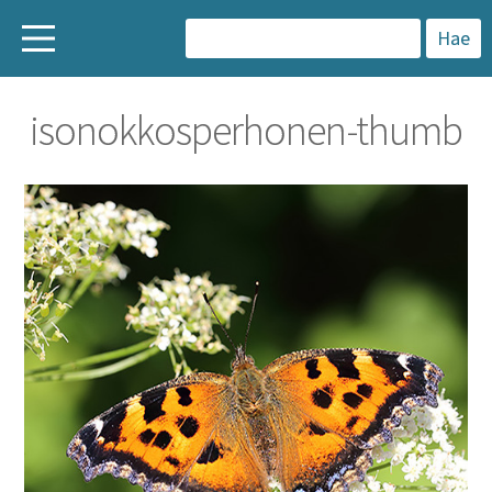
H
a
isonokkosperhonen-thumb
k
u
: