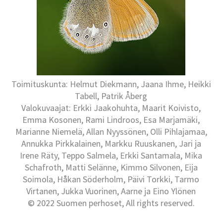
Toimituskunta: Helmut Diekmann, Jaana Ihme, Heikki
Tabell, Patrik Åberg
Valokuvaajat: Erkki Jaakohuhta, Maarit Koivisto,
Emma Kosonen, Rami Lindroos, Esa Marjamäki,
Marianne Niemelä, Allan Nyyssönen, Olli Pihlajamaa,
Annukka Pirkkalainen, Markku Ruuskanen, Jari ja
Irene Räty, Teppo Salmela, Erkki Santamala, Mika
Schafroth, Matti Selänne, Kimmo Silvonen, Eija
Soimola, Håkan Söderholm, Päivi Torkki, Tarmo
Virtanen, Jukka Vuorinen, Aarne ja Eino Ylönen
© 2022 Suomen perhoset, All rights reserved.