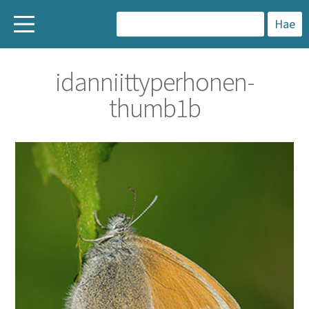
H
a
idanniittyperhonen-
k
thumb1b
u
: