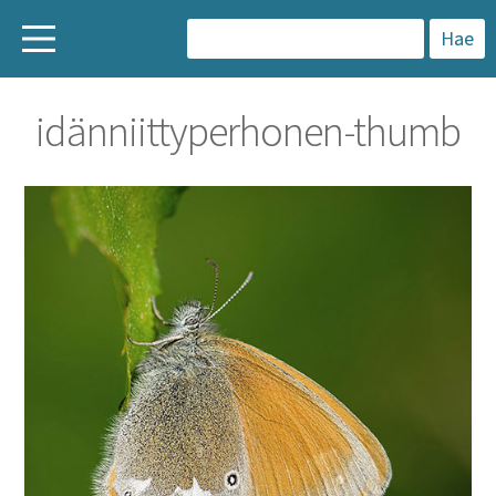
H
a
idänniittyperhonen-thumb
k
u
: