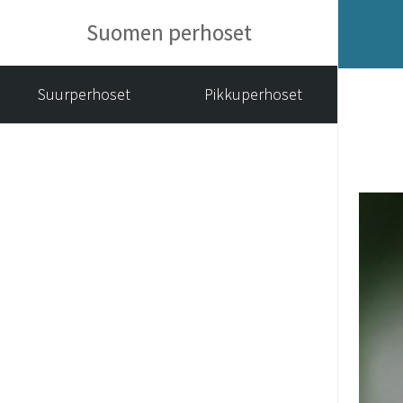
Suomen perhoset
Suurperhoset
Pikkuperhoset