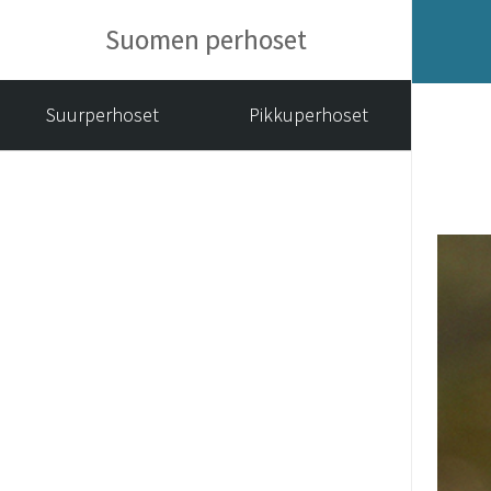
Suomen perhoset
Suurperhoset
Pikkuperhoset