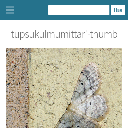
H
a
tupsukulmumittari-thumb
k
u
: