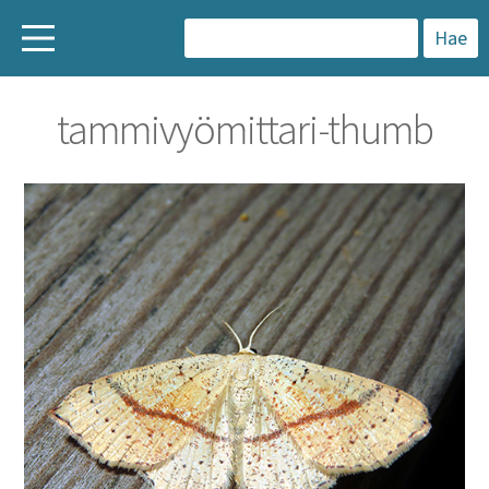
H
a
tammivyömittari-thumb
k
u
: