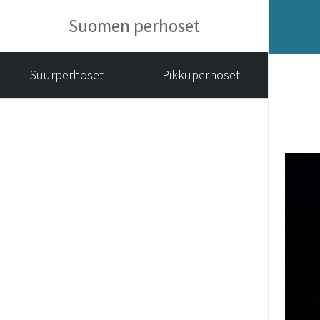
Suomen perhoset
Suurperhoset
Pikkuperhoset