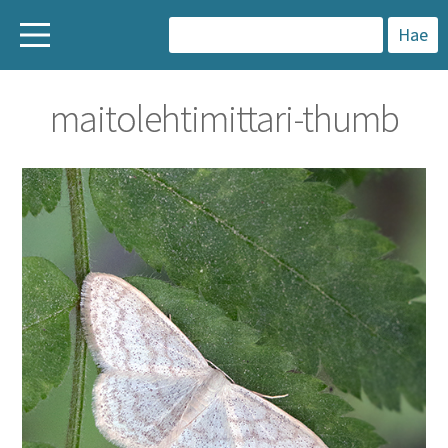
H
a
maitolehtimittari-thumb
k
u
: