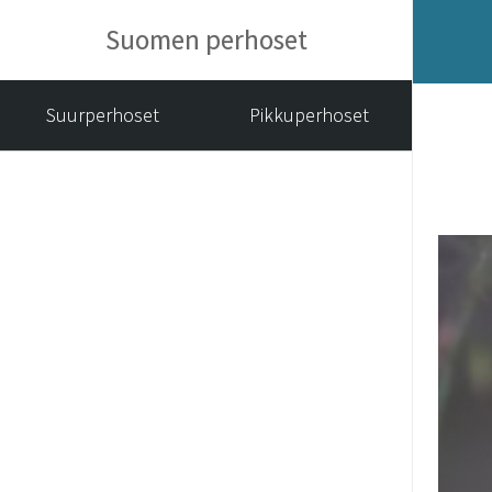
Suomen perhoset
Suurperhoset
Pikkuperhoset