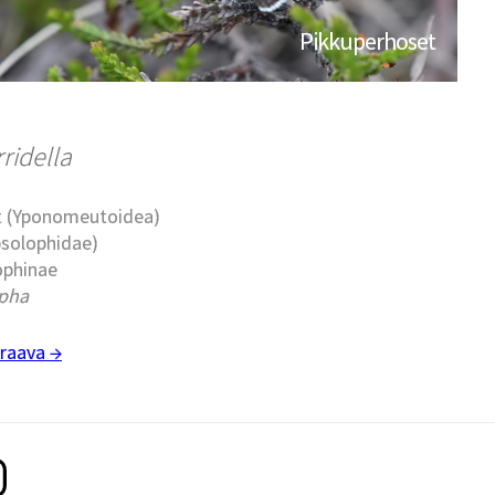
Pikkuperhoset
ridella
t (Yponomeutoidea)
psolophidae)
ophinae
pha
raava →