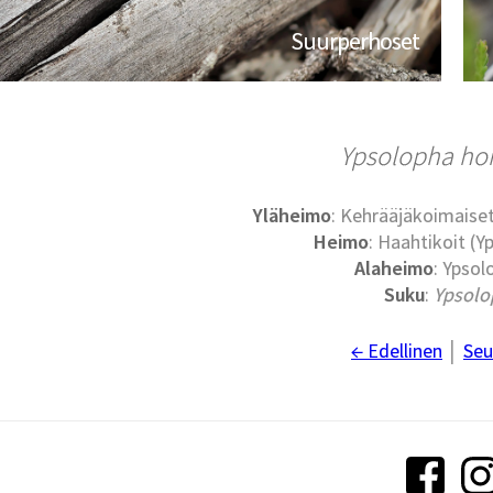
Suurperhoset
Ypsolopha hor
Yläheimo
: Kehrääjäkoimaise
Heimo
: Haahtikoit (Y
Alaheimo
: Ypsol
Suku
:
Ypsolo
← Edellinen
│
Seu