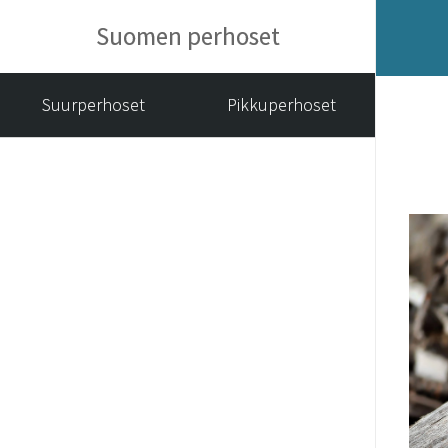
Suomen perhoset
Suurperhoset
Pikkuperhoset