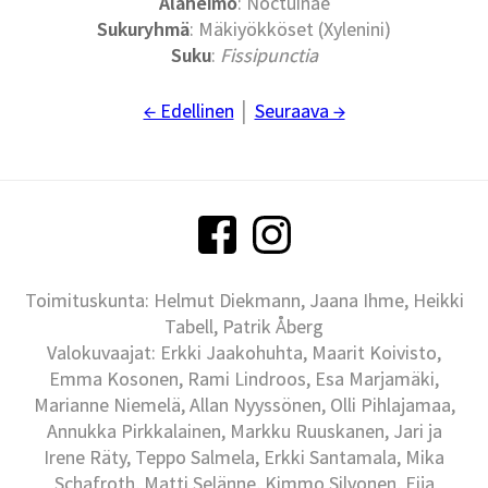
Alaheimo
: Noctuinae
Sukuryhmä
: Mäkiyökköset (Xylenini)
Suku
:
Fissipunctia
← Edellinen
│
Seuraava →
Toimituskunta: Helmut Diekmann, Jaana Ihme, Heikki
Tabell, Patrik Åberg
Valokuvaajat: Erkki Jaakohuhta, Maarit Koivisto,
Emma Kosonen, Rami Lindroos, Esa Marjamäki,
Marianne Niemelä, Allan Nyyssönen, Olli Pihlajamaa,
Annukka Pirkkalainen, Markku Ruuskanen, Jari ja
Irene Räty, Teppo Salmela, Erkki Santamala, Mika
Schafroth, Matti Selänne, Kimmo Silvonen, Eija