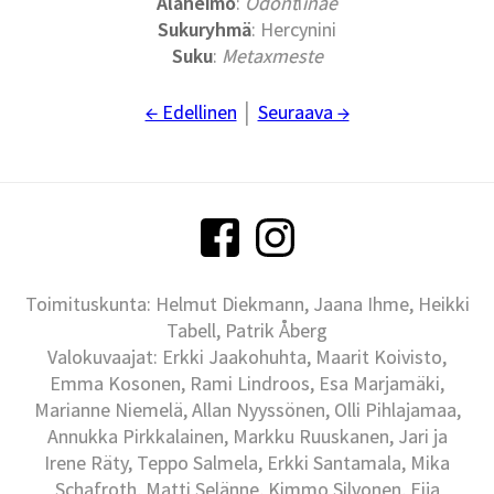
Alaheimo
:
Odont
i
inae
Sukuryhmä
: Hercynini
Suku
:
Metaxmeste
← Edellinen
│
Seuraava →
Toimituskunta: Helmut Diekmann, Jaana Ihme, Heikki
Tabell, Patrik Åberg
Valokuvaajat: Erkki Jaakohuhta, Maarit Koivisto,
Emma Kosonen, Rami Lindroos, Esa Marjamäki,
Marianne Niemelä, Allan Nyyssönen, Olli Pihlajamaa,
Annukka Pirkkalainen, Markku Ruuskanen, Jari ja
Irene Räty, Teppo Salmela, Erkki Santamala, Mika
Schafroth, Matti Selänne, Kimmo Silvonen, Eija