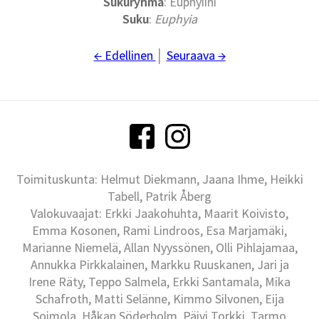
Sukuryhmä
: Euphyiini
Suku
:
Euphyia
← Edellinen
│
Seuraava →
Toimituskunta: Helmut Diekmann, Jaana Ihme, Heikki
Tabell, Patrik Åberg
Valokuvaajat: Erkki Jaakohuhta, Maarit Koivisto,
Emma Kosonen, Rami Lindroos, Esa Marjamäki,
Marianne Niemelä, Allan Nyyssönen, Olli Pihlajamaa,
Annukka Pirkkalainen, Markku Ruuskanen, Jari ja
Irene Räty, Teppo Salmela, Erkki Santamala, Mika
Schafroth, Matti Selänne, Kimmo Silvonen, Eija
Soimola, Håkan Söderholm, Päivi Torkki, Tarmo