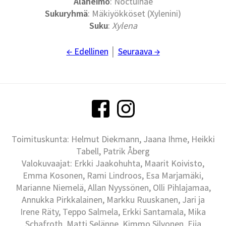
Alaheimo
: Noctuinae
Sukuryhmä
: Mäkiyökköset (Xylenini)
Suku
:
Xylena
← Edellinen
│
Seuraava →
Toimituskunta: Helmut Diekmann, Jaana Ihme, Heikki
Tabell, Patrik Åberg
Valokuvaajat: Erkki Jaakohuhta, Maarit Koivisto,
Emma Kosonen, Rami Lindroos, Esa Marjamäki,
Marianne Niemelä, Allan Nyyssönen, Olli Pihlajamaa,
Annukka Pirkkalainen, Markku Ruuskanen, Jari ja
Irene Räty, Teppo Salmela, Erkki Santamala, Mika
Schafroth, Matti Selänne, Kimmo Silvonen, Eija