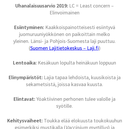
Uhanalaisuusarvio 2019:
LC = Least concern –
Elinvoimainen
Esiintyminen:
Kaakkoispainotteisesti esiintyvä
juomuruuniyökkönen on paikoittain melko
yleinen. Länsi- ja Pohjois-Suomesta laji puuttuu.
(
Suomen Lajitietokeskus – Laji.fi
)
Lentoaika:
Kesäkuun lopulta heinäkuun loppuun
Elinympäristöt:
Lajia tapaa lehdoista, kuusikoista ja
sekametsistä, joissa kasvaa kuusta.
Elintavat:
Yöaktiivinen perhonen tulee valolle ja
syötille.
Kehitysvaiheet:
Toukka elää elokuusta toukokuuhun
esimerkiksi mustikalla (
Vaccinium myrtillus
) ja