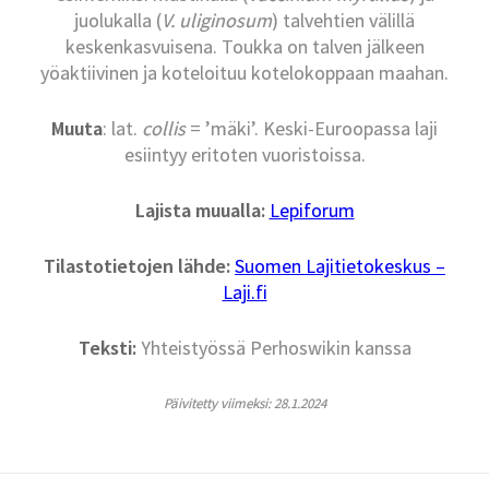
juolukalla (
V. uliginosum
) talvehtien välillä
keskenkasvuisena. Toukka on talven jälkeen
yöaktiivinen ja koteloituu kotelokoppaan maahan.
Muuta
: lat.
collis
= ’mäki’. Keski-Euroopassa laji
esiintyy eritoten vuoristoissa.
Lajista muualla:
Lepiforum
Tilastotietojen lähde:
Suomen Lajitietokeskus –
Laji.fi
Teksti:
Yhteistyössä Perhoswikin kanssa
Päivitetty viimeksi: 28.1.2024