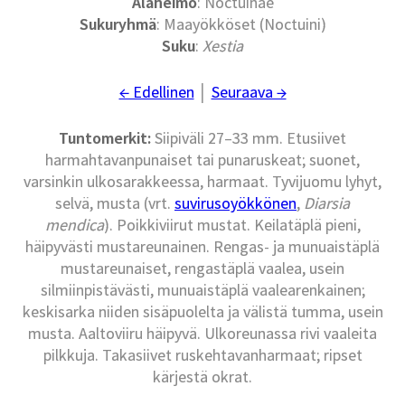
Alaheimo
: Noctuinae
Sukuryhmä
: Maayökköset (Noctuini)
Suku
:
Xestia
← Edellinen
│
Seuraava →
Tuntomerkit:
Siipiväli 27–33 mm. Etusiivet
harmahtavanpunaiset tai punaruskeat; suonet,
varsinkin ulkosarakkeessa, harmaat. Tyvijuomu lyhyt,
selvä, musta (vrt.
suvirusoyökkönen
,
Diarsia
mendica
). Poikkiviirut mustat. Keilatäplä pieni,
häipyvästi mustareunainen. Rengas- ja munuaistäplä
mustareunaiset, rengastäplä vaalea, usein
silmiinpistävästi, munuaistäplä vaalearenkainen;
keskisarka niiden sisäpuolelta ja välistä tumma, usein
musta. Aaltoviiru häipyvä. Ulkoreunassa rivi vaaleita
pilkkuja. Takasiivet ruskehtavanharmaat; ripset
kärjestä okrat.