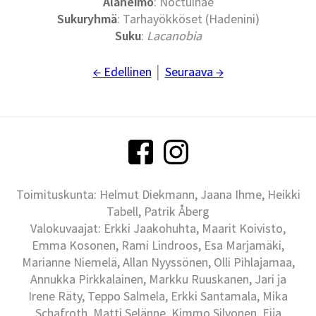
Alaheimo
: Noctuinae
Sukuryhmä
: Tarhayökköset (Hadenini)
Suku
:
Lacanobia
← Edellinen
│
Seuraava →
Toimituskunta: Helmut Diekmann, Jaana Ihme, Heikki
Tabell, Patrik Åberg
Valokuvaajat: Erkki Jaakohuhta, Maarit Koivisto,
Emma Kosonen, Rami Lindroos, Esa Marjamäki,
Marianne Niemelä, Allan Nyyssönen, Olli Pihlajamaa,
Annukka Pirkkalainen, Markku Ruuskanen, Jari ja
Irene Räty, Teppo Salmela, Erkki Santamala, Mika
Schafroth, Matti Selänne, Kimmo Silvonen, Eija