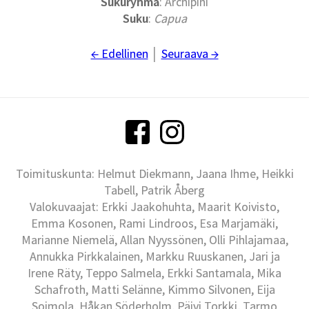
Sukuryhmä
: Archipini
Suku
:
Capua
← Edellinen
│
Seuraava →
Toimituskunta: Helmut Diekmann, Jaana Ihme, Heikki
Tabell, Patrik Åberg
Valokuvaajat: Erkki Jaakohuhta, Maarit Koivisto,
Emma Kosonen, Rami Lindroos, Esa Marjamäki,
Marianne Niemelä, Allan Nyyssönen, Olli Pihlajamaa,
Annukka Pirkkalainen, Markku Ruuskanen, Jari ja
Irene Räty, Teppo Salmela, Erkki Santamala, Mika
Schafroth, Matti Selänne, Kimmo Silvonen, Eija
Soimola, Håkan Söderholm, Päivi Torkki, Tarmo