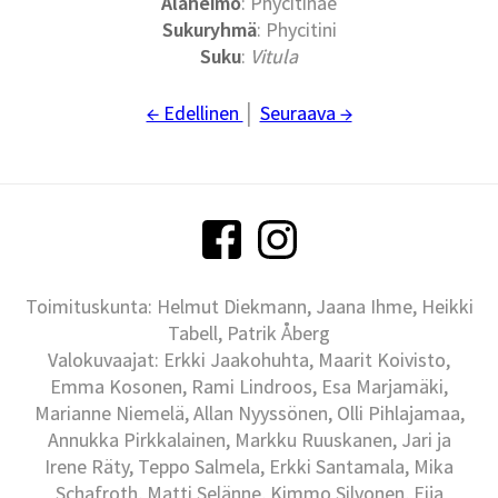
Alaheimo
: Phycitinae
Sukuryhmä
: Phycitini
Suku
:
Vitula
← Edellinen
│
Seuraava →
Toimituskunta: Helmut Diekmann, Jaana Ihme, Heikki
Tabell, Patrik Åberg
Valokuvaajat: Erkki Jaakohuhta, Maarit Koivisto,
Emma Kosonen, Rami Lindroos, Esa Marjamäki,
Marianne Niemelä, Allan Nyyssönen, Olli Pihlajamaa,
Annukka Pirkkalainen, Markku Ruuskanen, Jari ja
Irene Räty, Teppo Salmela, Erkki Santamala, Mika
Schafroth, Matti Selänne, Kimmo Silvonen, Eija