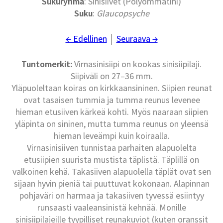
Sukuryhmä
: Sinisiivet (Polyommatini)
Suku
:
Glaucopsyche
← Edellinen
│
Seuraava →
Tuntomerkit:
Virnasinisiipi on kookas sinisiipilaji.
Siipiväli on 27–36 mm.
Yläpuoleltaan koiras on kirkkaansininen. Siipien reunat
ovat tasaisen tummia ja tumma reunus levenee
hieman etusiiven kärkeä kohti. Myös naaraan siipien
yläpinta on sininen, mutta tumma reunus on yleensä
hieman leveämpi kuin koiraalla.
Virnasinisiiven tunnistaa parhaiten alapuolelta
etusiipien suurista mustista täplistä. Täplillä on
valkoinen kehä. Takasiiven alapuolella täplät ovat sen
sijaan hyvin pieniä tai puuttuvat kokonaan. Alapinnan
pohjaväri on harmaa ja takasiiven tyvessä esiintyy
runsaasti vaaleansinistä kehnää. Monille
sinisiipilajeille tyypilliset reunakuviot (kuten oranssit