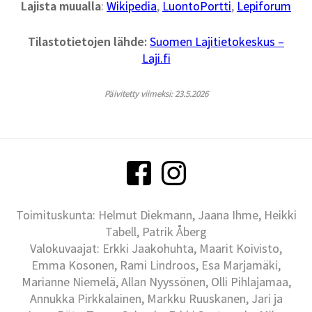
Lajista muualla
:
Wikipedia
,
LuontoPortti
,
Lepiforum
Tilastotietojen lähde:
Suomen Lajitietokeskus –
Laji.fi
Päivitetty viimeksi: 23.5.2026
Toimituskunta: Helmut Diekmann, Jaana Ihme, Heikki
Tabell, Patrik Åberg
Valokuvaajat: Erkki Jaakohuhta, Maarit Koivisto,
Emma Kosonen, Rami Lindroos, Esa Marjamäki,
Marianne Niemelä, Allan Nyyssönen, Olli Pihlajamaa,
Annukka Pirkkalainen, Markku Ruuskanen, Jari ja