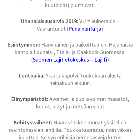
kuutäplät) puuttuvat.
Uhanalaisuusarvio 2019:
VU = Vulnerable –
Vaarantunut (
Punainen kirja
)
Esiintyminen:
Harvinainen ja paikoittainen. Hajanaisia
kantoja Lounais-, Etelä- ja Kaakkois-Suomessa.
(
Suomen Lajitietokeskus – Laji.fi
)
Lentoaika:
Yksi sukupolvi: toukokuun alusta
heinäkuun alkuun.
Elinympäristöt:
Avoimet ja puoliavoimet maastot,
kedot, niityt ja metsänreunat
Kehitysvaiheet:
Naaras laskee munat yksitellen
ravintokasvien lehdille. Toukka kuoriutuu noin viikon
kuluttua. Se syö erilaisia hernekasveja kuten