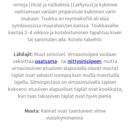
virnoja (
Vicia
) ja nätkelmiä (
Lathyrus
) ja kykenee
vaihtamaan väriään ympäröivän kukinnon värin
mukaan. Toukka on myrmekofiili eli elää
symbioosissa muurahaisten kanssa. Toukkavaihe
kestää 2–4 viikkoa ja koteloituminen tapahtuu kiven
tai sammalen alla. Kotelo talvehtii.
Lähilajit:
Muut sinisiivet. Virnasinisiipeä voidaan
sekoittaa
paatsama
– tai
niittysinisiipeen
, mutta
virnasinisiiven etusiiven alapuolella olevat mustat
täplät ovat selvästi isompia kuin muilla mainituilla
lajeilla. Silmiinpistävä on virnasinisiivellä täplien
kokoero: etusiiven alapuoliset täplät ovat kookkaita,
kun taas takasiiven täplät ovat hyvin pieniä.
Muuta:
Kannat ovat taantuneet viime
vuosikymmeninä.