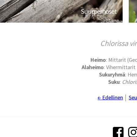
Suurperhoset
Chlorissa vi
Heimo
: Mittarit (G
Alaheimo
: Vihermittari
Sukuryhmä
: Hem
Suku
:
Chlori
← Edellinen
│
Seu