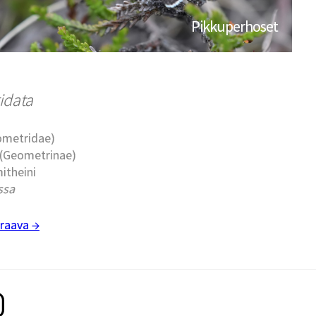
Pikkuperhoset
ridata
eometridae)
t (Geometrinae)
itheini
ssa
raava →