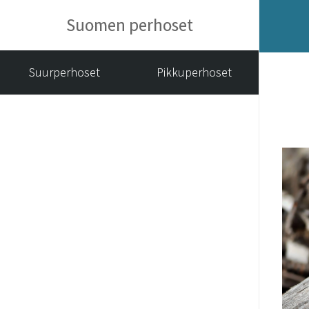
Suomen perhoset
Suurperhoset
Pikkuperhoset