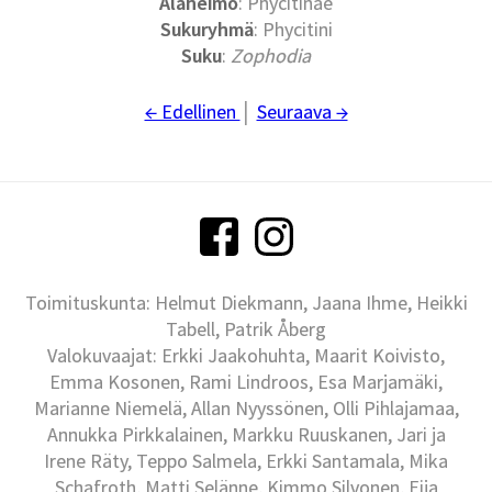
Alaheimo
: Phycitinae
Sukuryhmä
: Phycitini
Suku
:
Zophodia
← Edellinen
│
Seuraava →
Toimituskunta: Helmut Diekmann, Jaana Ihme, Heikki
Tabell, Patrik Åberg
Valokuvaajat: Erkki Jaakohuhta, Maarit Koivisto,
Emma Kosonen, Rami Lindroos, Esa Marjamäki,
Marianne Niemelä, Allan Nyyssönen, Olli Pihlajamaa,
Annukka Pirkkalainen, Markku Ruuskanen, Jari ja
Irene Räty, Teppo Salmela, Erkki Santamala, Mika
Schafroth, Matti Selänne, Kimmo Silvonen, Eija