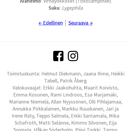
Alaheimo
: Virnayökköset (Toxocampinae)
Suku
:
Lygephila
← Edellinen
│
Seuraava →
Toimituskunta: Helmut Diekmann, Jaana Ihme, Heikki
Tabell, Patrik Åberg
Valokuvaajat: Erkki Jaakohuhta, Maarit Koivisto,
Emma Kosonen, Rami Lindroos, Esa Marjamäki,
Marianne Niemelä, Allan Nyyssönen, Olli Pihlajamaa,
Annukka Pirkkalainen, Markku Ruuskanen, Jari ja
Irene Räty, Teppo Salmela, Erkki Santamala, Mika
Schafroth, Matti Selänne, Kimmo Silvonen, Eija
Soimola, Håkan Söderholm, Päivi Torkki, Tarmo