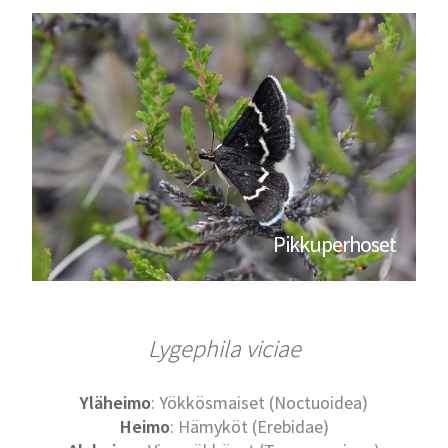
Pikkuperhoset
Lygephila viciae
Yläheimo
: Yökkösmaiset (Noctuoidea)
Heimo
: Hämyköt (Erebidae)