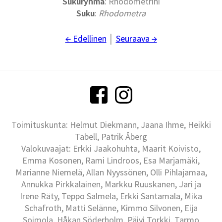
Sukuryhmä
: Rhodometrini
Suku
:
Rhodometra
← Edellinen
│
Seuraava →
Toimituskunta: Helmut Diekmann, Jaana Ihme, Heikki
Tabell, Patrik Åberg
Valokuvaajat: Erkki Jaakohuhta, Maarit Koivisto,
Emma Kosonen, Rami Lindroos, Esa Marjamäki,
Marianne Niemelä, Allan Nyyssönen, Olli Pihlajamaa,
Annukka Pirkkalainen, Markku Ruuskanen, Jari ja
Irene Räty, Teppo Salmela, Erkki Santamala, Mika
Schafroth, Matti Selänne, Kimmo Silvonen, Eija
Soimola, Håkan Söderholm, Päivi Torkki, Tarmo