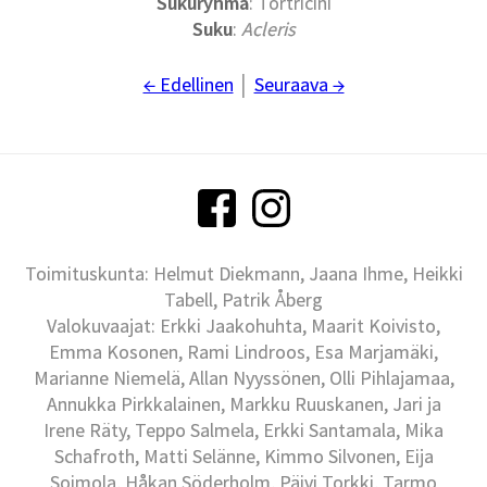
Sukuryhmä
: Tortricini
Suku
:
Acleris
← Edellinen
│
Seuraava →
Toimituskunta: Helmut Diekmann, Jaana Ihme, Heikki
Tabell, Patrik Åberg
Valokuvaajat: Erkki Jaakohuhta, Maarit Koivisto,
Emma Kosonen, Rami Lindroos, Esa Marjamäki,
Marianne Niemelä, Allan Nyyssönen, Olli Pihlajamaa,
Annukka Pirkkalainen, Markku Ruuskanen, Jari ja
Irene Räty, Teppo Salmela, Erkki Santamala, Mika
Schafroth, Matti Selänne, Kimmo Silvonen, Eija
Soimola, Håkan Söderholm, Päivi Torkki, Tarmo