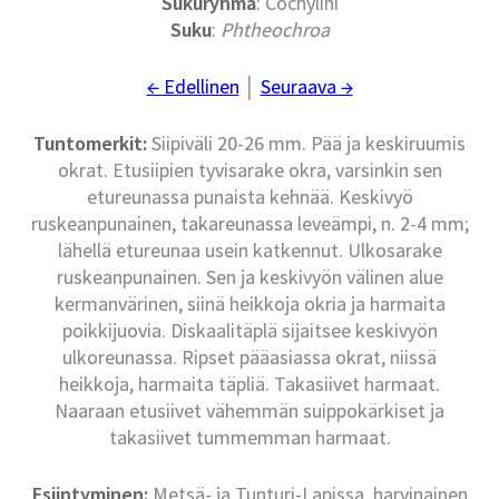
Sukuryhmä
: Cochylini
Suku
:
Phtheochroa
← Edellinen
│
Seuraava →
Tuntomerkit:
Siipiväli 20-26 mm. Pää ja keskiruumis
okrat. Etusiipien tyvisarake okra, varsinkin sen
etureunassa punaista kehnää. Keskivyö
ruskeanpunainen, takareunassa leveämpi, n. 2-4 mm;
lähellä etureunaa usein katkennut. Ulkosarake
ruskeanpunainen. Sen ja keskivyön välinen alue
kermanvärinen, siinä heikkoja okria ja harmaita
poikkijuovia. Diskaalitäplä sijaitsee keskivyön
ulkoreunassa. Ripset pääasiassa okrat, niissä
heikkoja, harmaita täpliä. Takasiivet harmaat.
Naaraan etusiivet vähemmän suippokärkiset ja
takasiivet tummemman harmaat.
Esiintyminen:
Metsä- ja Tunturi-Lapissa, harvinainen