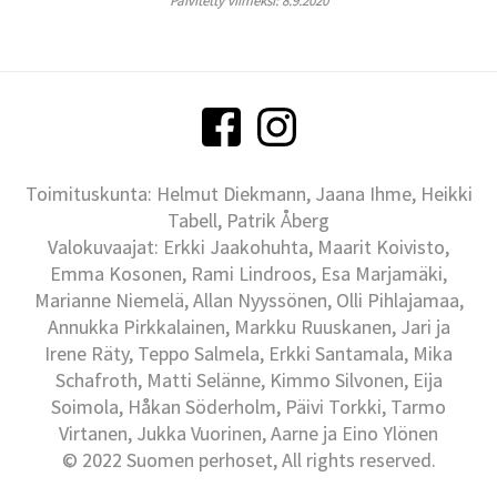
Päivitetty viimeksi: 8.9.2020
Toimituskunta: Helmut Diekmann, Jaana Ihme, Heikki
Tabell, Patrik Åberg
Valokuvaajat: Erkki Jaakohuhta, Maarit Koivisto,
Emma Kosonen, Rami Lindroos, Esa Marjamäki,
Marianne Niemelä, Allan Nyyssönen, Olli Pihlajamaa,
Annukka Pirkkalainen, Markku Ruuskanen, Jari ja
Irene Räty, Teppo Salmela, Erkki Santamala, Mika
Schafroth, Matti Selänne, Kimmo Silvonen, Eija
Soimola, Håkan Söderholm, Päivi Torkki, Tarmo
Virtanen, Jukka Vuorinen, Aarne ja Eino Ylönen
© 2022 Suomen perhoset, All rights reserved.