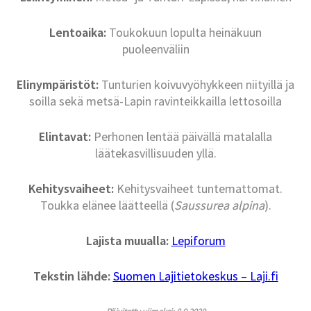
Lentoaika:
Toukokuun lopulta heinäkuun
puoleenväliin
Elinympäristöt:
Tunturien koivuvyöhykkeen niityillä ja
soilla sekä metsä-Lapin ravinteikkailla lettosoilla
Elintavat:
Perhonen lentää päivällä matalalla
läätekasvillisuuden yllä.
Kehitysvaiheet:
Kehitysvaiheet tuntemattomat.
Toukka elänee läätteellä (
Saussurea alpina
).
Lajista muualla:
Lepiforum
Tekstin lähde:
Suomen Lajitietokeskus – Laji.fi