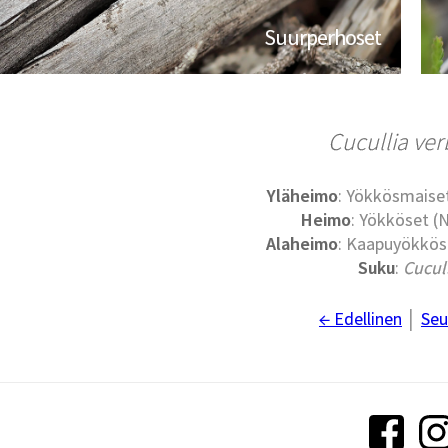
Suurperhoset
Cucullia ver
Yläheimo
: Yökkösmaise
Heimo
: Yökköset (
Alaheimo
: Kaapuyökköse
Suku
:
Cucul
← Edellinen
│
Seu