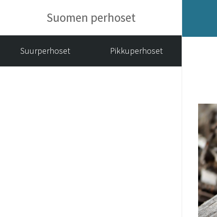
Suomen perhoset
Suurperhoset
Pikkuperhoset