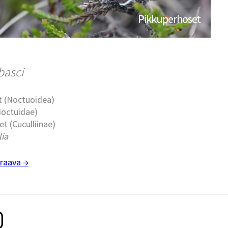
Pikkuperhoset
basci
t (Noctuoidea)
Noctuidae)
t (Cuculliinae)
lia
raava →