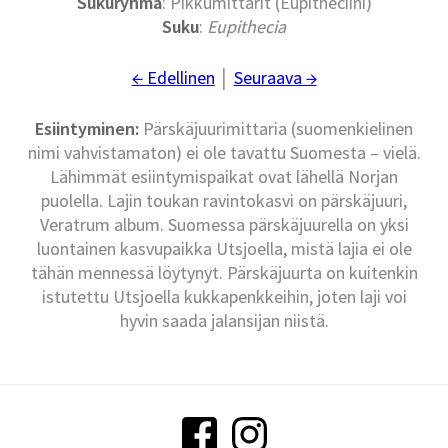
Sukuryhmä
: Pikkumittarit (Eupitheciini)
Suku
:
Eupithecia
← Edellinen
│
Seuraava →
Esiintyminen:
Pärskäjuurimittaria (suomenkielinen
nimi vahvistamaton) ei ole tavattu Suomesta – vielä.
Lähimmät esiintymispaikat ovat lähellä Norjan
puolella. Lajin toukan ravintokasvi on pärskäjuuri,
Veratrum album. Suomessa pärskäjuurella on yksi
luontainen kasvupaikka Utsjoella, mistä lajia ei ole
tähän mennessä löytynyt. Pärskäjuurta on kuitenkin
istutettu Utsjoella kukkapenkkeihin, joten laji voi
hyvin saada jalansijan niistä.