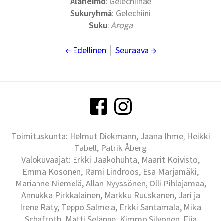
Alaheimo
: Gelechiinae
Sukuryhmä
: Gelechiini
Suku
:
Aroga
← Edellinen
│
Seuraava →
Toimituskunta: Helmut Diekmann, Jaana Ihme, Heikki
Tabell, Patrik Åberg
Valokuvaajat: Erkki Jaakohuhta, Maarit Koivisto,
Emma Kosonen, Rami Lindroos, Esa Marjamäki,
Marianne Niemelä, Allan Nyyssönen, Olli Pihlajamaa,
Annukka Pirkkalainen, Markku Ruuskanen, Jari ja
Irene Räty, Teppo Salmela, Erkki Santamala, Mika
Schafroth, Matti Selänne, Kimmo Silvonen, Eija