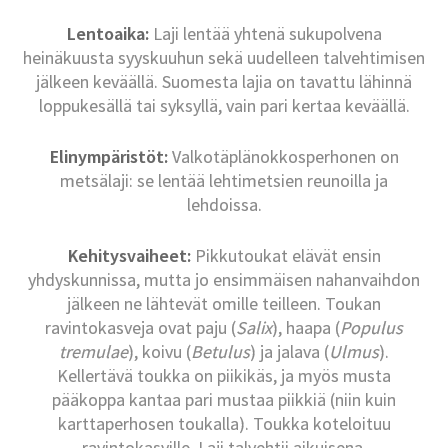
Lentoaika:
Laji lentää yhtenä sukupolvena
heinäkuusta syyskuuhun sekä uudelleen talvehtimisen
jälkeen keväällä. Suomesta lajia on tavattu lähinnä
loppukesällä tai syksyllä, vain pari kertaa keväällä.
Elinympäristöt:
Valkotäplänokkosperhonen on
metsälaji: se lentää lehtimetsien reunoilla ja
lehdoissa.
Kehitysvaiheet:
Pikkutoukat elävät ensin
yhdyskunnissa, mutta jo ensimmäisen nahanvaihdon
jälkeen ne lähtevät omille teilleen. Toukan
ravintokasveja ovat paju (
Salix
), haapa (
Populus
tremulae
), koivu (
Betulus
) ja jalava (
Ulmus
).
Kellertävä toukka on piikikäs, ja myös musta
pääkoppa kantaa pari mustaa piikkiä (niin kuin
karttaperhosen toukalla). Toukka koteloituu
ravintokasville. Laji talvehtii aikuisena.