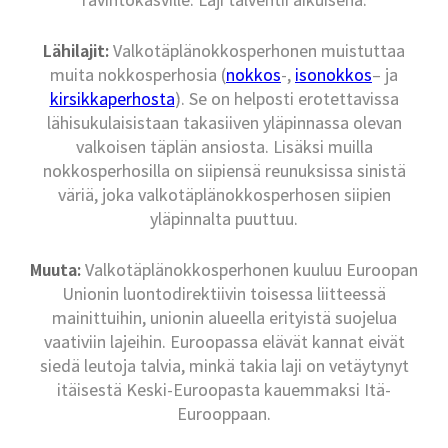
Lähilajit:
Valkotäplänokkosperhonen muistuttaa
muita nokkosperhosia (
nokkos
-,
isonokkos
– ja
kirsikkaperhosta
). Se on helposti erotettavissa
lähisukulaisistaan takasiiven yläpinnassa olevan
valkoisen täplän ansiosta. Lisäksi muilla
nokkosperhosilla on siipiensä reunuksissa sinistä
väriä, joka valkotäplänokkosperhosen siipien
yläpinnalta puuttuu.
Muuta:
Valkotäplänokkosperhonen kuuluu Euroopan
Unionin luontodirektiivin toisessa liitteessä
mainittuihin, unionin alueella erityistä suojelua
vaativiin lajeihin. Euroopassa elävät kannat eivät
siedä leutoja talvia, minkä takia laji on vetäytynyt
itäisestä Keski-Euroopasta kauemmaksi Itä-
Eurooppaan.