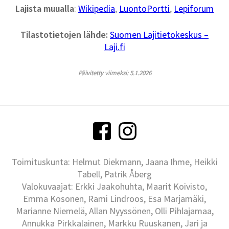
Lajista muualla
:
Wikipedia
,
LuontoPortti
,
Lepiforum
Tilastotietojen lähde:
Suomen Lajitietokeskus –
Laji.fi
Päivitetty viimeksi: 5.1.2026
Toimituskunta: Helmut Diekmann, Jaana Ihme, Heikki
Tabell, Patrik Åberg
Valokuvaajat: Erkki Jaakohuhta, Maarit Koivisto,
Emma Kosonen, Rami Lindroos, Esa Marjamäki,
Marianne Niemelä, Allan Nyyssönen, Olli Pihlajamaa,
Annukka Pirkkalainen, Markku Ruuskanen, Jari ja