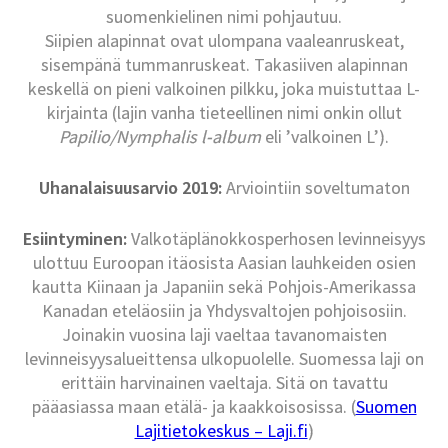
suomenkielinen nimi pohjautuu.
Siipien alapinnat ovat ulompana vaaleanruskeat,
sisempänä tummanruskeat. Takasiiven alapinnan
keskellä on pieni valkoinen pilkku, joka muistuttaa L-
kirjainta (lajin vanha tieteellinen nimi onkin ollut
Papilio/Nymphalis l-album
eli ’valkoinen L’).
Uhanalaisuusarvio 2019:
Arviointiin soveltumaton
Esiintyminen:
Valkotäplänokkosperhosen levinneisyys
ulottuu Euroopan itäosista Aasian lauhkeiden osien
kautta Kiinaan ja Japaniin sekä Pohjois-Amerikassa
Kanadan eteläosiin ja Yhdysvaltojen pohjoisosiin.
Joinakin vuosina laji vaeltaa tavanomaisten
levinneisyysalueittensa ulkopuolelle. Suomessa laji on
erittäin harvinainen vaeltaja. Sitä on tavattu
pääasiassa maan etälä- ja kaakkoisosissa. (
Suomen
Lajitietokeskus – Laji.fi
)