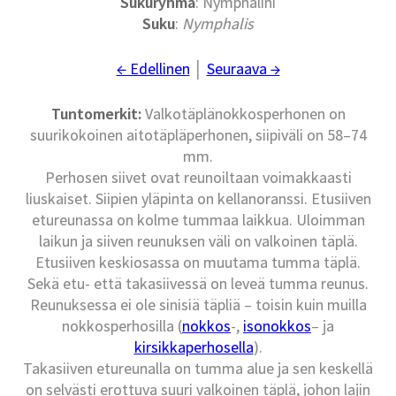
Sukuryhmä
: Nymphalini
Suku
:
Nymphalis
← Edellinen
│
Seuraava →
Tuntomerkit:
Valkotäplänokkosperhonen on
suurikokoinen aitotäpläperhonen, siipiväli on 58–74
mm.
Perhosen siivet ovat reunoiltaan voimakkaasti
liuskaiset. Siipien yläpinta on kellanoranssi. Etusiiven
etureunassa on kolme tummaa laikkua. Uloimman
laikun ja siiven reunuksen väli on valkoinen täplä.
Etusiiven keskiosassa on muutama tumma täplä.
Sekä etu- että takasiivessä on leveä tumma reunus.
Reunuksessa ei ole sinisiä täpliä – toisin kuin muilla
nokkosperhosilla (
nokkos
-,
isonokkos
– ja
kirsikkaperhosella
).
Takasiiven etureunalla on tumma alue ja sen keskellä
on selvästi erottuva suuri valkoinen täplä, johon lajin