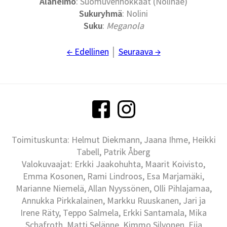
Alaheimo
: Suomuvenhokkaat (Nolinae)
Sukuryhmä
: Nolini
Suku
:
Meganola
← Edellinen
│
Seuraava →
Toimituskunta: Helmut Diekmann, Jaana Ihme, Heikki
Tabell, Patrik Åberg
Valokuvaajat: Erkki Jaakohuhta, Maarit Koivisto,
Emma Kosonen, Rami Lindroos, Esa Marjamäki,
Marianne Niemelä, Allan Nyyssönen, Olli Pihlajamaa,
Annukka Pirkkalainen, Markku Ruuskanen, Jari ja
Irene Räty, Teppo Salmela, Erkki Santamala, Mika
Schafroth, Matti Selänne, Kimmo Silvonen, Eija