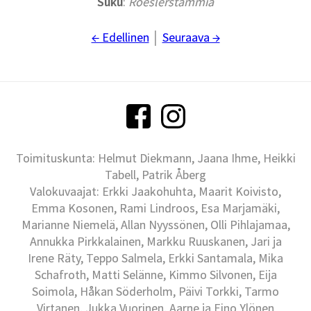
Suku
:
Roeslerstammia
← Edellinen
│
Seuraava →
Toimituskunta: Helmut Diekmann, Jaana Ihme, Heikki
Tabell, Patrik Åberg
Valokuvaajat: Erkki Jaakohuhta, Maarit Koivisto,
Emma Kosonen, Rami Lindroos, Esa Marjamäki,
Marianne Niemelä, Allan Nyyssönen, Olli Pihlajamaa,
Annukka Pirkkalainen, Markku Ruuskanen, Jari ja
Irene Räty, Teppo Salmela, Erkki Santamala, Mika
Schafroth, Matti Selänne, Kimmo Silvonen, Eija
Soimola, Håkan Söderholm, Päivi Torkki, Tarmo
Virtanen, Jukka Vuorinen, Aarne ja Eino Ylönen