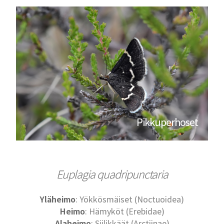
Pikkuperhoset
Euplagia quadripunctaria
Yläheimo
: Yökkösmäiset (Noctuoidea)
Heimo
: Hämyköt (Erebidae)
Alaheimo
: Siilikkäät (Arctiinae)