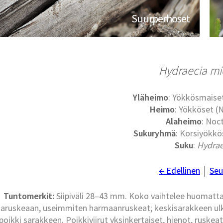
Suurperhoset
Hydraecia m
Yläheimo
: Yökkösmaise
Heimo
: Yökköset (
Alaheimo
: Noc
Sukuryhmä
: Korsiyökkö
Suku
:
Hydrae
← Edellinen
│
Seu
Tuntomerkit:
Siipiväli 28–43 mm. Koko vaihtelee huomatta
aruskeaan, useimmiten harmaanruskeat; keskisarakkeen ulko-
poikki sarakkeen. Poikkiviirut yksinkertaiset, hienot, ruske