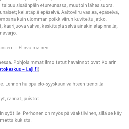
pi taipuu sisäänpäin etureunassa, muutoin lähes suora.
naiset; keilatäplä epäselvä. Aaltoviiru vaalea, epäselvä,
mpana kuin ulomman poikkiviirun kuviteltu jatko.
kaarijuova vahva; keskitäplä selvä ainakin alapinnalla;
navarjo.
oncern – Elinvoimainen
messa. Pohjoisimmat ilmoitetut havainnot ovat Kolarin
tokeskus – Laji.fi
)
. Lennon huippu elo-syyskuun vaihteen tienoilla.
yt, rannat, puistot
n syötille. Perhonen on myös päiväaktiivinen, sillä se käy
 mettä kukista.