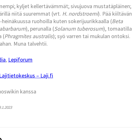
empi; kyljet kellertävämmät; sivujuova mustatäpläinen;
rillä niitä suuremmat (vrt.
H. nordstroemi
). Pää kiiltävän
o-heinäkuussa ruohoilla kuten sokerijuurikkaalla (
Beta
abarbarum
), perunalla (
Solanum tuberosum
), tomaatilla
a (
Phragmites australis
); syö varren tai mukulan ontoksi.
han. Muna talvehtii.
dia
,
Lepiforum
jitietokeskus – Laji.fi
hoswikin kanssa
9.1.2023