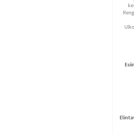
ke
Renga
Ulko
Esi
Elinta