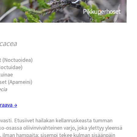
Pikkuperhoset
icacea
t (Noctuoidea)
Noctuidae)
tuinae
set (Apameini)
cia
raava →
vasti. Etusiivet hailakan kellanruskeasta tumman
osassa oliivinvivahteinen varjo, joka ylettyy yleensä
at, ilman hampaita; sisempi tekee kulman sisäänpäin