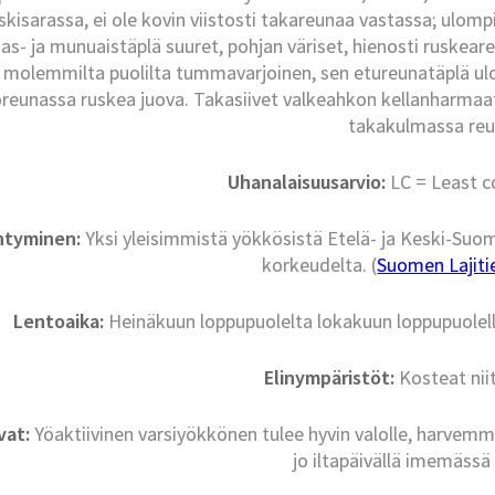
skisarassa, ei ole kovin viistosti takareunaa vastassa; ulom
s- ja munuaistäplä suuret, pohjan väriset, hienosti ruskeareu
molemmilta puolilta tummavarjoinen, sen etureunatäplä ulo
reunassa ruskea juova. Takasiivet valkeahkon kellanharmaat; 
takakulmassa reu
Uhanalaisuusarvio:
LC = Least c
intyminen:
Yksi yleisimmistä yökkösistä Etelä- ja Keski-Suo
korkeudelta. (
Suomen Lajitie
Lentoaika:
Heinäkuun loppupuolelta lokakuun loppupuolelle
Elinympäristöt:
Kosteat niit
vat:
Yöaktiivinen varsiyökkönen tulee hyvin valolle, harvemmi
jo iltapäivällä imemässä