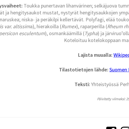
ysvaiheet:
Toukka punertavan lihanvärinen; selkäjuova tumm
ät ja hengitysaukot mustat, nystyrät hengitysaukkojen ympä
naruskea; niska- ja peräkilpi kellertävät. Polyfagi, elää touk
is var. altissim
a), hierakoilla (
Rumex
), raparperilla (
Rheum rh
persicon esculentum
), osmankäämillä (
Typha
) ja järviruo’oll
Koteloituu kotelokoppaan maa
Lajista muualla:
Wikipe
Tilastotietojen lähde:
Suomen La
Teksti:
Yhteistyössä Per
Päivitetty viimeksi: 2