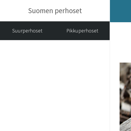
Suomen perhoset
Suurperhoset
Pikkuperhoset