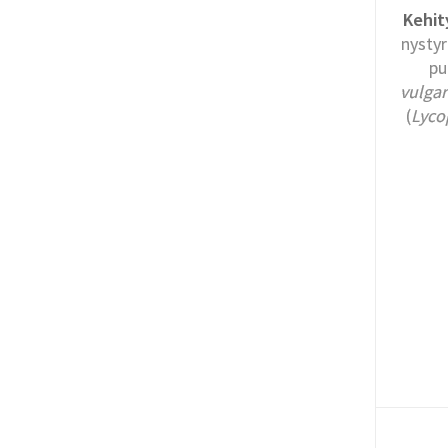
Kehit
nystyr
pu
vulgar
(
Lyco