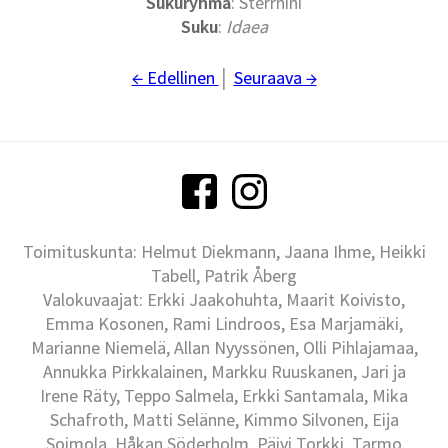
Sukuryhmä
: Sterrhini
Suku
:
Idaea
← Edellinen
│
Seuraava →
Toimituskunta: Helmut Diekmann, Jaana Ihme, Heikki
Tabell, Patrik Åberg
Valokuvaajat: Erkki Jaakohuhta, Maarit Koivisto,
Emma Kosonen, Rami Lindroos, Esa Marjamäki,
Marianne Niemelä, Allan Nyyssönen, Olli Pihlajamaa,
Annukka Pirkkalainen, Markku Ruuskanen, Jari ja
Irene Räty, Teppo Salmela, Erkki Santamala, Mika
Schafroth, Matti Selänne, Kimmo Silvonen, Eija
Soimola, Håkan Söderholm, Päivi Torkki, Tarmo