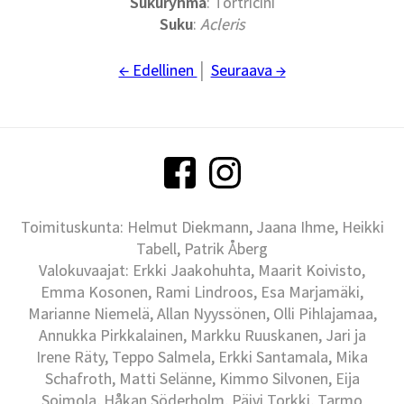
Sukuryhmä
: Tortricini
Suku
:
Acleris
← Edellinen
│
Seuraava →
Toimituskunta: Helmut Diekmann, Jaana Ihme, Heikki
Tabell, Patrik Åberg
Valokuvaajat: Erkki Jaakohuhta, Maarit Koivisto,
Emma Kosonen, Rami Lindroos, Esa Marjamäki,
Marianne Niemelä, Allan Nyyssönen, Olli Pihlajamaa,
Annukka Pirkkalainen, Markku Ruuskanen, Jari ja
Irene Räty, Teppo Salmela, Erkki Santamala, Mika
Schafroth, Matti Selänne, Kimmo Silvonen, Eija
Soimola, Håkan Söderholm, Päivi Torkki, Tarmo