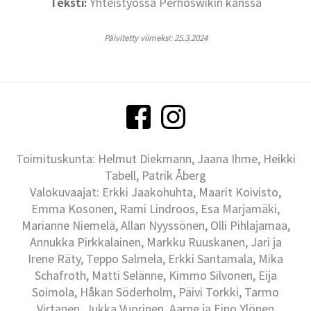
Teksti:
Yhteistyössä Perhoswikin kanssa
Päivitetty viimeksi: 25.3.2024
Toimituskunta: Helmut Diekmann, Jaana Ihme, Heikki
Tabell, Patrik Åberg
Valokuvaajat: Erkki Jaakohuhta, Maarit Koivisto,
Emma Kosonen, Rami Lindroos, Esa Marjamäki,
Marianne Niemelä, Allan Nyyssönen, Olli Pihlajamaa,
Annukka Pirkkalainen, Markku Ruuskanen, Jari ja
Irene Räty, Teppo Salmela, Erkki Santamala, Mika
Schafroth, Matti Selänne, Kimmo Silvonen, Eija
Soimola, Håkan Söderholm, Päivi Torkki, Tarmo
Virtanen, Jukka Vuorinen, Aarne ja Eino Ylönen