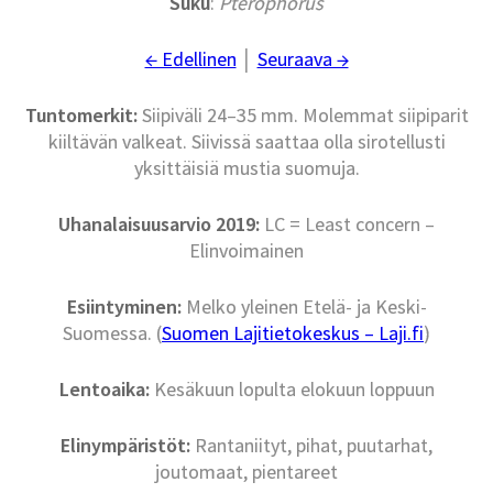
Suku
:
Pterophorus
← Edellinen
│
Seuraava →
Tuntomerkit:
Siipiväli 24–35 mm. Molemmat siipiparit
kiiltävän valkeat. Siivissä saattaa olla sirotellusti
yksittäisiä mustia suomuja.
Uhanalaisuusarvio 2019:
LC = Least concern –
Elinvoimainen
Esiintyminen:
Melko yleinen Etelä- ja Keski-
Suomessa. (
Suomen Lajitietokeskus – Laji.fi
)
Lentoaika:
Kesäkuun lopulta elokuun loppuun
Elinympäristöt:
Rantaniityt, pihat, puutarhat,
joutomaat, pientareet