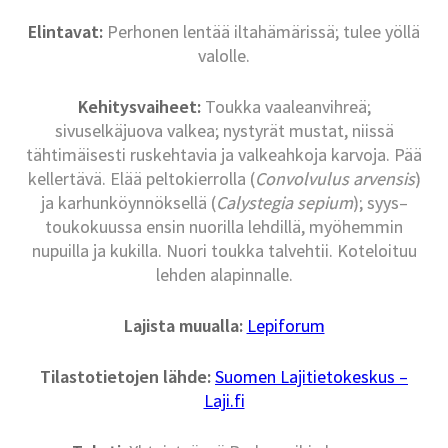
Elintavat:
Perhonen lentää iltahämärissä; tulee yöllä
valolle.
Kehitysvaiheet:
Toukka vaaleanvihreä;
sivuselkäjuova valkea; nystyrät mustat, niissä
tähtimäisesti ruskehtavia ja valkeahkoja karvoja. Pää
kellertävä. Elää peltokierrolla (
Convolvulus arvensis
)
ja karhunköynnöksellä (
Calystegia sepium
); syys–
toukokuussa ensin nuorilla lehdillä, myöhemmin
nupuilla ja kukilla. Nuori toukka talvehtii. Koteloituu
lehden alapinnalle.
Lajista muualla:
Lepiforum
Tilastotietojen lähde:
Suomen Lajitietokeskus –
Laji.fi