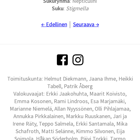
Sukuryhmä
: Nepticulini
Suku
:
Stigmella
← Edellinen
│
Seuraava →
Toimituskunta: Helmut Diekmann, Jaana Ihme, Heikki
Tabell, Patrik Åberg
Valokuvaajat: Erkki Jaakohuhta, Maarit Koivisto,
Emma Kosonen, Rami Lindroos, Esa Marjamäki,
Marianne Niemelä, Allan Nyyssönen, Olli Pihlajamaa,
Annukka Pirkkalainen, Markku Ruuskanen, Jari ja
Irene Räty, Teppo Salmela, Erkki Santamala, Mika
Schafroth, Matti Selänne, Kimmo Silvonen, Eija
Soimola, Håkan Söderholm, Päivi Torkki, Tarmo