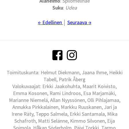
Alaheimo
: Spilomelinae
Suku
:
Udea
← Edellinen
│
Seuraava →
Toimituskunta: Helmut Diekmann, Jaana Ihme, Heikki
Tabell, Patrik Åberg
Valokuvaajat: Erkki Jaakohuhta, Maarit Koivisto,
Emma Kosonen, Rami Lindroos, Esa Marjamäki,
Marianne Niemelä, Allan Nyyssönen, Olli Pihlajamaa,
Annukka Pirkkalainen, Markku Ruuskanen, Jari ja
Irene Räty, Teppo Salmela, Erkki Santamala, Mika
Schafroth, Matti Selänne, Kimmo Silvonen, Eija
Soimola, Håkan Söderholm, Päivi Torkki, Tarmo