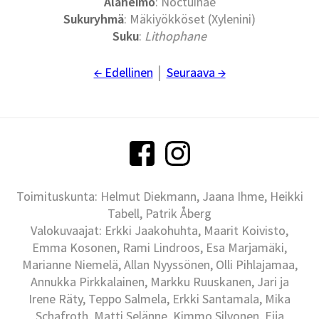
Alaheimo
: Noctuinae
Sukuryhmä
: Mäkiyökköset (Xylenini)
Suku
:
Lithophane
← Edellinen
│
Seuraava →
Toimituskunta: Helmut Diekmann, Jaana Ihme, Heikki
Tabell, Patrik Åberg
Valokuvaajat: Erkki Jaakohuhta, Maarit Koivisto,
Emma Kosonen, Rami Lindroos, Esa Marjamäki,
Marianne Niemelä, Allan Nyyssönen, Olli Pihlajamaa,
Annukka Pirkkalainen, Markku Ruuskanen, Jari ja
Irene Räty, Teppo Salmela, Erkki Santamala, Mika
Schafroth, Matti Selänne, Kimmo Silvonen, Eija