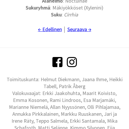
Alaheimo
: Noctuinae
Sukuryhmä
: Mäkiyökköset (Xylenini)
Suku
:
Cirrhia
← Edellinen
│
Seuraava →
Toimituskunta: Helmut Diekmann, Jaana Ihme, Heikki
Tabell, Patrik Åberg
Valokuvaajat: Erkki Jaakohuhta, Maarit Koivisto,
Emma Kosonen, Rami Lindroos, Esa Marjamäki,
Marianne Niemelä, Allan Nyyssönen, Olli Pihlajamaa,
Annukka Pirkkalainen, Markku Ruuskanen, Jari ja
Irene Räty, Teppo Salmela, Erkki Santamala, Mika
Schafroth, Matti Selänne, Kimmo Silvonen, Eija