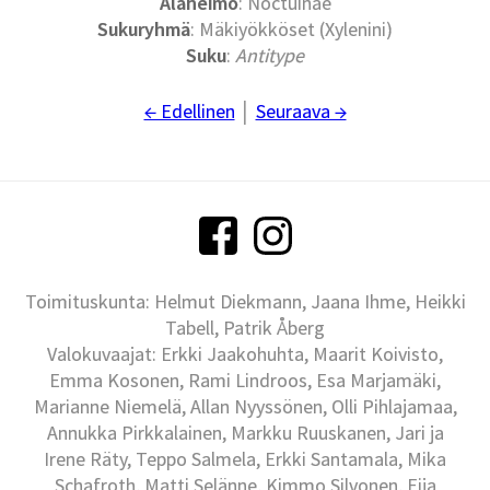
Alaheimo
: Noctuinae
Sukuryhmä
: Mäkiyökköset (Xylenini)
Suku
:
Antitype
← Edellinen
│
Seuraava →
Toimituskunta: Helmut Diekmann, Jaana Ihme, Heikki
Tabell, Patrik Åberg
Valokuvaajat: Erkki Jaakohuhta, Maarit Koivisto,
Emma Kosonen, Rami Lindroos, Esa Marjamäki,
Marianne Niemelä, Allan Nyyssönen, Olli Pihlajamaa,
Annukka Pirkkalainen, Markku Ruuskanen, Jari ja
Irene Räty, Teppo Salmela, Erkki Santamala, Mika
Schafroth, Matti Selänne, Kimmo Silvonen, Eija