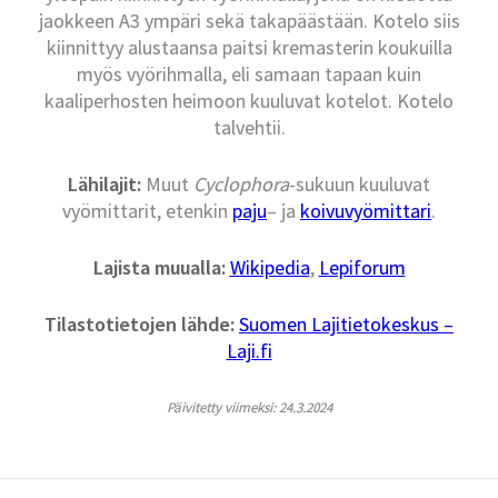
jaokkeen A3 ympäri sekä takapäästään. Kotelo siis
kiinnittyy alustaansa paitsi kremasterin koukuilla
myös vyörihmalla, eli samaan tapaan kuin
kaaliperhosten heimoon kuuluvat kotelot. Kotelo
talvehtii.
Lähilajit:
Muut
Cyclophora
-sukuun kuuluvat
vyömittarit, etenkin
paju
– ja
koivuvyömittari
.
Lajista muualla:
Wikipedia
,
Lepiforum
Tilastotietojen lähde:
Suomen Lajitietokeskus –
Laji.fi
Päivitetty viimeksi: 24.3.2024