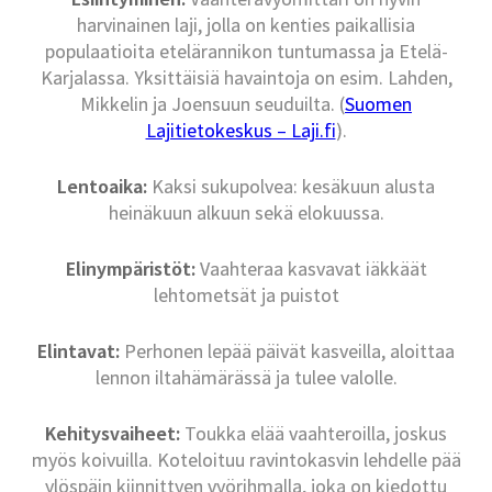
harvinainen laji, jolla on kenties paikallisia
populaatioita etelärannikon tuntumassa ja Etelä-
Karjalassa. Yksittäisiä havaintoja on esim. Lahden,
Mikkelin ja Joensuun seuduilta. (
Suomen
Lajitietokeskus – Laji.fi
).
Lentoaika:
Kaksi sukupolvea: kesäkuun alusta
heinäkuun alkuun sekä elokuussa.
Elinympäristöt:
Vaahteraa kasvavat iäkkäät
lehtometsät ja puistot
Elintavat:
Perhonen lepää päivät kasveilla, aloittaa
lennon iltahämärässä ja tulee valolle.
Kehitysvaiheet:
Toukka elää vaahteroilla, joskus
myös koivuilla. Koteloituu ravintokasvin lehdelle pää
ylöspäin kiinnittyen vyörihmalla, joka on kiedottu