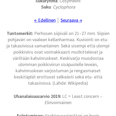
Sukuryhmä
: Cosymbiini
Suku
:
Cyclophora
← Edellinen
│
Seuraava →
Tuntomerkit:
Perhosen siipiväli on 21–27 mm. Siipien
pohjaväri on vaalean kellanharmaa. Kuviointi on etu-
ja takasiivissä samanlainen. Sekä sisempi että ulompi
poikkiviiru ovat voimakkaasti mutkittelevat ja
väriltään kahvinruskeat. Keskivarjo muodostaa
ulomman poikkiviirun sisäpuolelle leveän,
kahvinruskean varjostuman ja rengasmaiset
keskitäplät erottuvat selkeästi sekä etu- että
takasiivissä. (Lähde: Wikipedia)
Uhanalaisuusarvio 2019:
LC = Least concern –
Elinvoimainen
Esiintyminen:
Vaahteravyömittari on hyvin