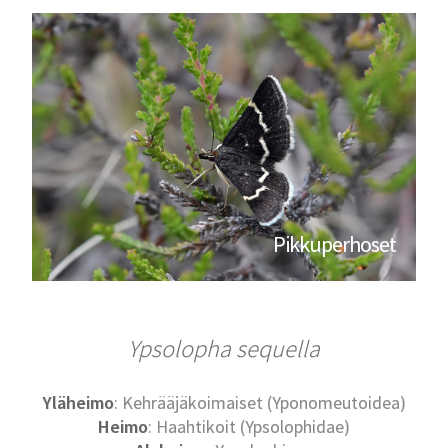
Pikkuperhoset
Ypsolopha sequella
Yläheimo
: Kehrääjäkoimaiset (Yponomeutoidea)
Heimo
: Haahtikoit (Ypsolophidae)