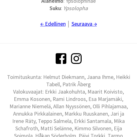
Alaheimo
: Ypsolophinae
Suku
:
Ypsolopha
← Edellinen
│
Seuraava →
Toimituskunta: Helmut Diekmann, Jaana Ihme, Heikki
Tabell, Patrik Åberg
Valokuvaajat: Erkki Jaakohuhta, Maarit Koivisto,
Emma Kosonen, Rami Lindroos, Esa Marjamäki,
Marianne Niemelä, Allan Nyyssönen, Olli Pihlajamaa,
Annukka Pirkkalainen, Markku Ruuskanen, Jari ja
Irene Räty, Teppo Salmela, Erkki Santamala, Mika
Schafroth, Matti Selänne, Kimmo Silvonen, Eija
Soimola, Håkan Söderholm, Päivi Torkki, Tarmo