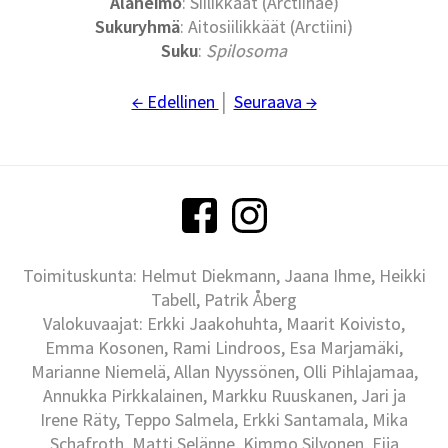
Alaheimo
: Siilikkäät (Arctiinae)
Sukuryhmä
: Aitosiilikkäät (Arctiini)
Suku
:
Spilosoma
← Edellinen
│
Seuraava →
Toimituskunta: Helmut Diekmann, Jaana Ihme, Heikki
Tabell, Patrik Åberg
Valokuvaajat: Erkki Jaakohuhta, Maarit Koivisto,
Emma Kosonen, Rami Lindroos, Esa Marjamäki,
Marianne Niemelä, Allan Nyyssönen, Olli Pihlajamaa,
Annukka Pirkkalainen, Markku Ruuskanen, Jari ja
Irene Räty, Teppo Salmela, Erkki Santamala, Mika
Schafroth, Matti Selänne, Kimmo Silvonen, Eija