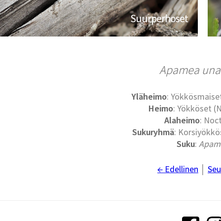
Suurperhoset
Apamea una
Yläheimo
: Yökkösmaise
Heimo
: Yökköset (
Alaheimo
: Noc
Sukuryhmä
: Korsiyökkö
Suku
:
Apam
← Edellinen
│
Seu