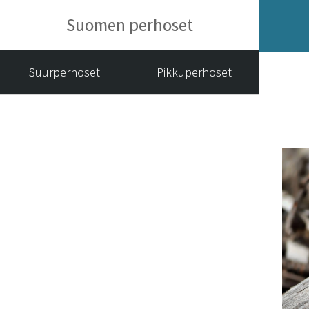
Suomen perhoset
Suurperhoset
Pikkuperhoset