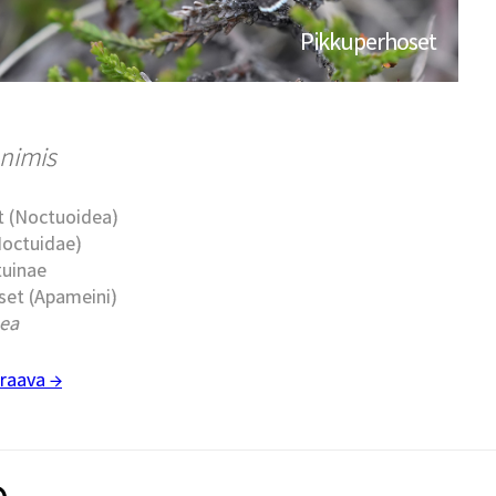
Pikkuperhoset
nimis
t (Noctuoidea)
Noctuidae)
tuinae
set (Apameini)
ea
raava →