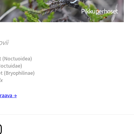
Pikkuperhoset
ovii
t (Noctuoidea)
Noctuidae)
t (Bryophilinae)
ix
raava →