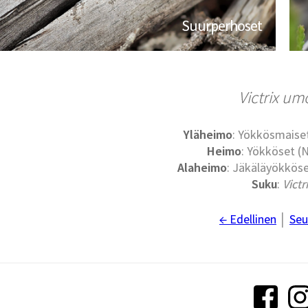
Suurperhoset
Victrix um
Yläheimo
: Yökkösmaise
Heimo
: Yökköset (
Alaheimo
: Jäkäläyökköse
Suku
:
Victr
← Edellinen
│
Seu