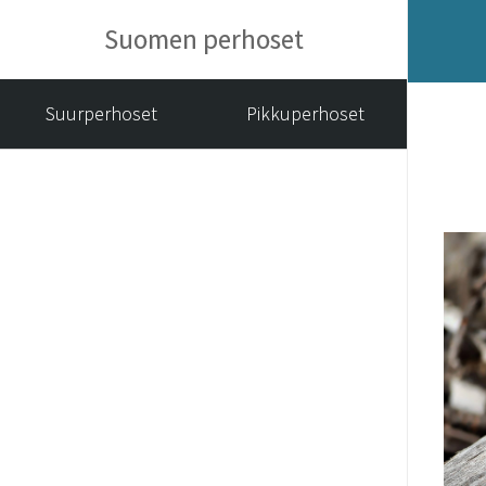
Suomen perhoset
Suurperhoset
Pikkuperhoset