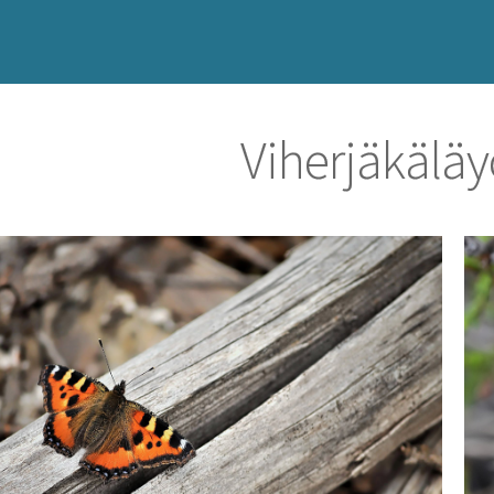
Viherjäkälä